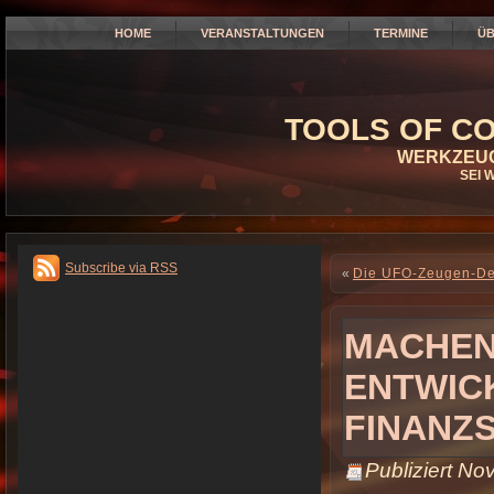
HOME
VERANSTALTUNGEN
TERMINE
ÜB
TOOLS OF CO
WERKZEUG
SEI 
Subscribe via RSS
«
Die UFO-Zeugen-De
MACHEN 
ENTWIC
FINANZS
Publiziert
Nov